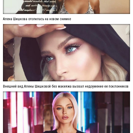
Алена Шишкова оголилась на новом снимке
Внешний вид Алены Шишковой без макияжа вызвал недоумение ее поклонников