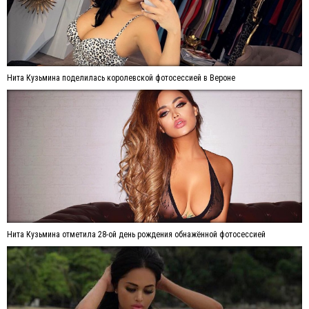
Нита Кузьмина поделилась королевской фотосессией в Вероне
Нита Кузьмина отметила 28-ой день рождения обнажённой фотосессией