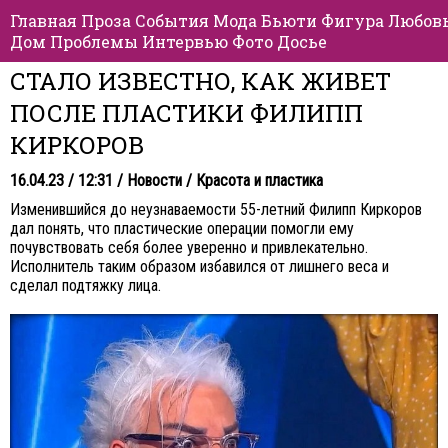
Главная
Проза
События
Мода
Бьюти
Фигура
Любов
Дом
Проблемы
Интервью
Фото
Досье
СТАЛО ИЗВЕСТНО, КАК ЖИВЕТ
ПОСЛЕ ПЛАСТИКИ ФИЛИПП
КИРКОРОВ
16.04.23 / 12:31 /
Новости
/
Красота и пластика
Изменившийся до неузнаваемости 55-летний Филипп Киркоров
дал понять, что пластические операции помогли ему
почувствовать себя более уверенно и привлекательно.
Исполнитель таким образом избавился от лишнего веса и
сделал подтяжку лица.