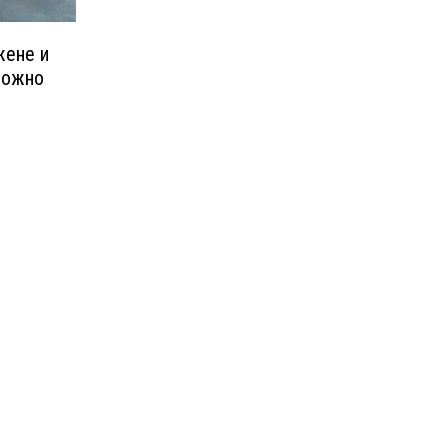
жене и
 можно