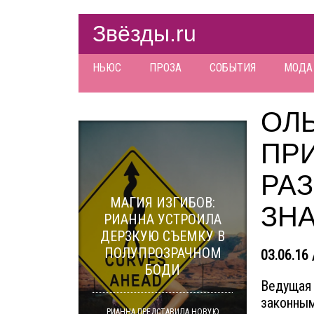
Звёзды.ru
НЬЮС
ПРОЗА
СОБЫТИЯ
МОДА
ОЛЬ
ПРИ
РАЗ
МАГИЯ ИЗГИБОВ:
ЗН
РИАННА УСТРОИЛА
ДЕРЗКУЮ СЪЕМКУ В
ПОЛУПРОЗРАЧНОМ
03.06.16 
БОДИ
Ведущая
законны
РИАННА ПРЕДСТАВИЛА НОВУЮ