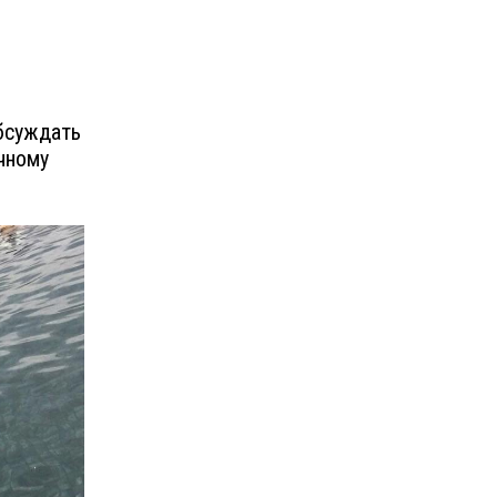
бсуждать
ичному