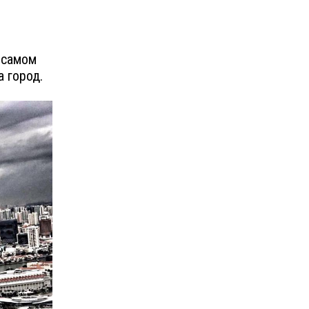
 самом
 город.