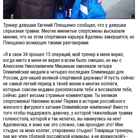
Тренер девушки Евгений Плющенко сообщил, что у девушки
серьезная травма. Многие именитые спортсмены высказали
мнение, что на этом спортивная карьера Аделины завершится, но
Плющенко возмущен такими разговорами.
«Я в свои 34 прошел 15 операций, мой тренер в меня верил,
когда никто в меня не верил и всем было смешно, но мы с
Алексеем Николаевичем Мишиным завоевали четыре
Олимпийские медали в четырех последних Олимпиадах для
России, для нашей великой спортивной державы! И пусть сейчас
не самый легкий период в твоей жизни и многие коллеги,
которые совсем недавно рукоплескали тебе и восхваляли тебя,
сейчас дают весьма странные комментарии. Ты великая
спортсменка! Напомню всем! Первая в истории российского
женского фигурного катания-Олимпийская чемпионка! Вместо
того чтобы поддержать девочку, у которой тяжелейшая травма
голеностопа, которой и так нелегко, вы накинулись на нее!
Аделиночка, я знаю как это сложно, сам проходил это! Мне
стыдно за моих коллег, откровенно стыдно! Товарищи тренеры,
она же член сборной российской команды, а не вражеской!» -