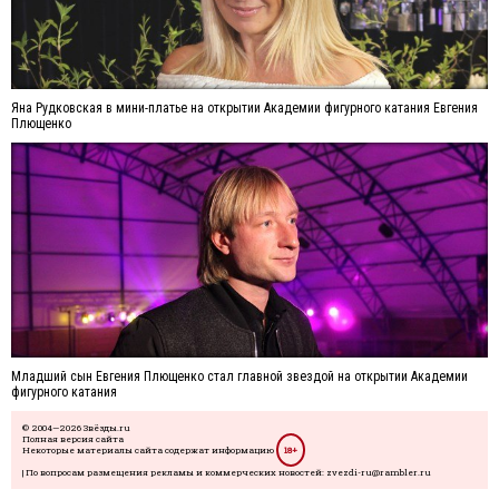
Яна Рудковская в мини-платье на открытии Академии фигурного катания Евгения
Плющенко
Младший сын Евгения Плющенко стал главной звездой на открытии Академии
фигурного катания
© 2004—2026 Звёзды.ru
Полная версия сайта
Некоторые материалы сайта содержат информацию
18+
| По вопросам размещения рекламы и коммерческих новостей: zvezdi-ru@rambler.ru