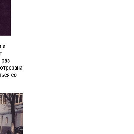
м и
т
 раз
 отрезана
ться со