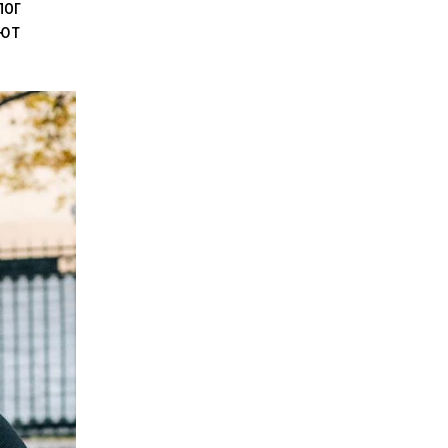
лог
ают