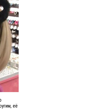
р
ругим, её