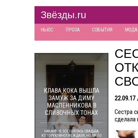
Звёзды.ru
НЬЮС
ПРОЗА
СОБЫТИЯ
МОДА
СЕС
ОТ
СВ
КЛАВА КОКА ВЫШЛА
ЗАМУЖ ЗА ДИМУ
22.09.17 
МАСЛЕННИКОВА В
Сестра с
СЛИВОЧНЫХ ТОНАХ
сделала 
НАКАНУНЕ СОСТОЯЛАСЬ СВАДЬБА,
КОТОРУЮ МНОГИЕ ЖДАЛИ, НО МАЛО