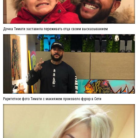
Дочка Тимати заставила переживать отца своим высказыванием
Раритетное фото Тимати с макияжем произвело фурор в Сети