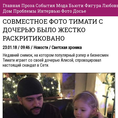
Главная
Проза
События
Мода
Бьюти
Фигура
Любов
Дом
Проблемы
Интервью
Фото
Досье
СОВМЕСТНОЕ ФОТО ТИМАТИ С
ДОЧЕРЬЮ БЫЛО ЖЕСТКО
РАСКРИТИКОВАНО
23.01.18 / 09:46 /
Новости
/
Светская хроника
Недавний снимок, на котором популярный рэпер и бизнесмен
Тимати играет со своей дочерью Алисой, спровоцировал
настоящий скандал в Сети.