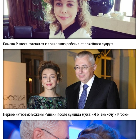
Божена Рынска готовится к появлению ребенка от покойного супруга
Первое интервью Божены Рынски после суицида мужа: «Я очень хочу к Игорю»