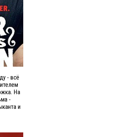
ду - всё
нителем
ожка. На
ма -
ыканта и