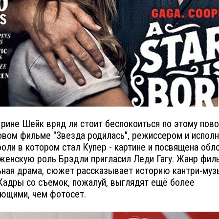
рине Шейк вряд ли стоит беспокоиться по этому пово
овом фильме "Звезда родилась", режиссером и испол
роли в котором стал Купер - картине и посвящена обл
женскую роль Брэдли пригласил Леди Гагу. Жанр филь
ная драма, сюжет рассказывает историю кантри-муз
Кадры со съемок, пожалуй, выглядят ещё более
ющими, чем фотосет.