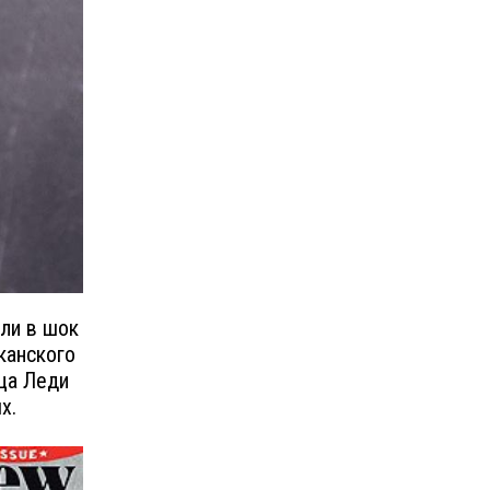
ли в шок
канского
ица Леди
х.