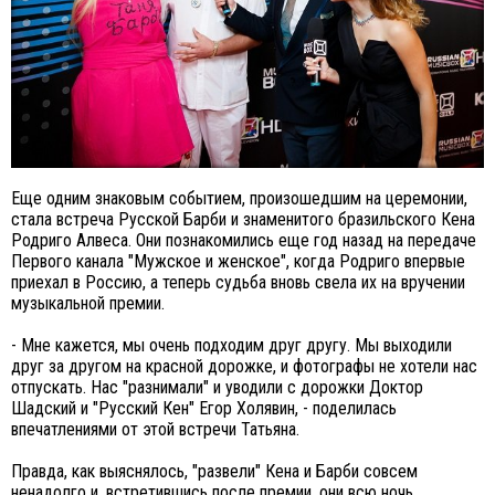
Еще одним знаковым событием, произошедшим на церемонии,
стала встреча Русской Барби и знаменитого бразильского Кена
Родриго Алвеса. Они познакомились еще год назад на передаче
Первого канала "Мужское и женское", когда Родриго впервые
приехал в Россию, а теперь судьба вновь свела их на вручении
музыкальной премии.
- Мне кажется, мы очень подходим друг другу. Мы выходили
друг за другом на красной дорожке, и фотографы не хотели нас
отпускать. Нас "разнимали" и уводили с дорожки Доктор
Шадский и "Русский Кен" Егор Холявин, - поделилась
впечатлениями от этой встречи Татьяна.
Правда, как выяснялось, "развели" Кена и Барби совсем
ненадолго и, встретившись после премии, они всю ночь