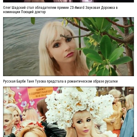
Олег Шадский стал обладателем премии ZD-Award Звуковая Дорожка в
номинации Поющий доктор
Русская Барби Таня Тузова предстала в романтическом образе русалки