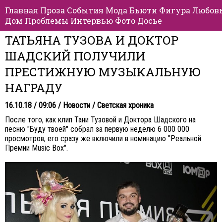
Главная
Проза
События
Мода
Бьюти
Фигура
Любов
Дом
Проблемы
Интервью
Фото
Досье
ТАТЬЯНА ТУЗОВА И ДОКТОР
ШАДСКИЙ ПОЛУЧИЛИ
ПРЕСТИЖНУЮ МУЗЫКАЛЬНУЮ
НАГРАДУ
16.10.18 / 09:06 /
Новости
/
Светская хроника
После того, как клип Тани Тузовой и Доктора Шадского на
песню "Буду твоей" собрал за первую неделю 6 000 000
просмотров, его сразу же включили в номинацию "Реальной
Премии Music Box".