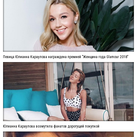
Певица Юлианна Караулова награждена премией "Женщина года Glamour 2018"
Юлианна Караулова возмутила фанатов дорогущей покупкой