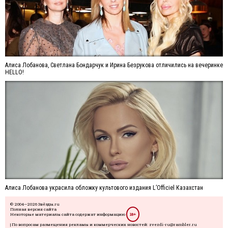
Алиса Лобанова, Светлана Бондарчук и Ирина Безрукова отличились на вечеринке
HELLO!
Алиса Лобанова украсила обложку культового издания L’Officiel Казахстан
© 2004—2026 Звёзды.ru
Полная версия сайта
Некоторые материалы сайта содержат информацию
18+
| По вопросам размещения рекламы и коммерческих новостей: zvezdi-ru@rambler.ru