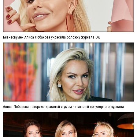
Бизнесвумен Алиса Лобанова украсила обложку журнала OK
Алиса Лобанова покорила красотой и умом читателей популярного журнала