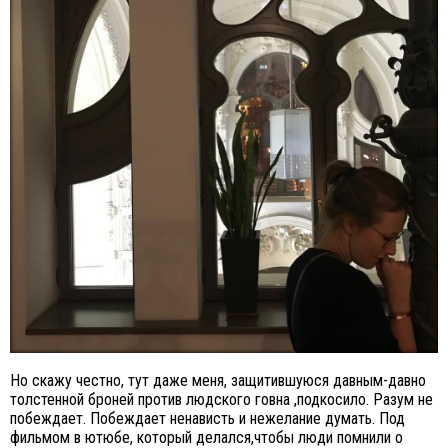
Но скажу честно, тут даже меня, защитившуюся давным-давно
толстенной броней против людского говна ,подкосило. Разум не
побеждает. Побеждает ненависть и нежелание думать. Под
фильмом в ютюбе, который делался,чтобы люди помнили о