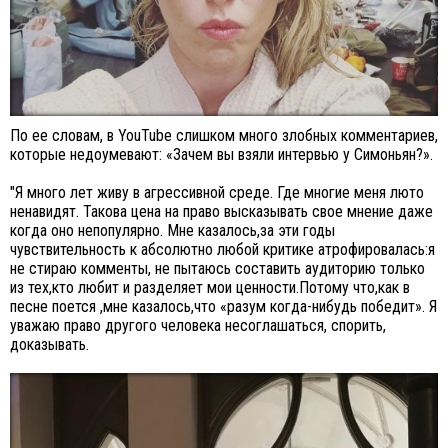
По ее словам, в YouTube слишком много злобных комментариев,
которые недоумевают: «Зачем вы взяли интервью у Симоньян?».
"Я много лет живу в агрессивной среде. Где многие меня люто
ненавидят. Такова цена на право высказывать свое мнение даже
когда оно непопулярно. Мне казалось,за эти годы
чувствительность к абсолютно любой критике атрофировалась:я
не стираю комменты, не пытаюсь составить аудиторию только
из тех,кто любит и разделяет мои ценности.Потому что,как в
песне поется ,мне казалось,что «разум когда-нибудь победит». Я
уважаю право другого человека несоглашаться, спорить,
доказывать.