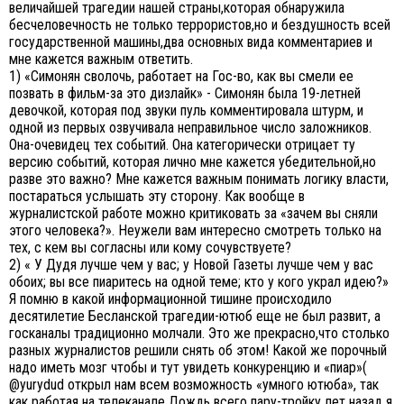
величайшей трагедии нашей страны,которая обнаружила
бесчеловечность не только террористов,но и бездушность всей
государственной машины,два основных вида комментариев и
мне кажется важным ответить.
1) «Симонян сволочь, работает на Гос-во, как вы смели ее
позвать в фильм-за это дизлайк» - Симонян была 19-летней
девочкой, которая под звуки пуль комментировала штурм, и
одной из первых озвучивала неправильное число заложников.
Она-очевидец тех событий. Она категорически отрицает ту
версию событий, которая лично мне кажется убедительной,но
разве это важно? Мне кажется важным понимать логику власти,
постараться услышать эту сторону. Как вообще в
журналистской работе можно критиковать за «зачем вы сняли
этого человека?». Неужели вам интересно смотреть только на
тех, с кем вы согласны или кому сочувствуете?
2) « У Дудя лучше чем у вас; у Новой Газеты лучше чем у вас
обоих; вы все пиаритесь на одной теме; кто у кого украл идею?»
Я помню в какой информационной тишине происходило
десятилетие Бесланской трагедии-ютюб еще не был развит, а
госканалы традиционно молчали. Это же прекрасно,что столько
разных журналистов решили снять об этом! Какой же порочный
надо иметь мозг чтобы и тут увидеть конкуренцию и «пиар»(
@yurydud открыл нам всем возможность «умного ютюба», так
как работая на телеканале Дождь всего пару-тройку лет назад я