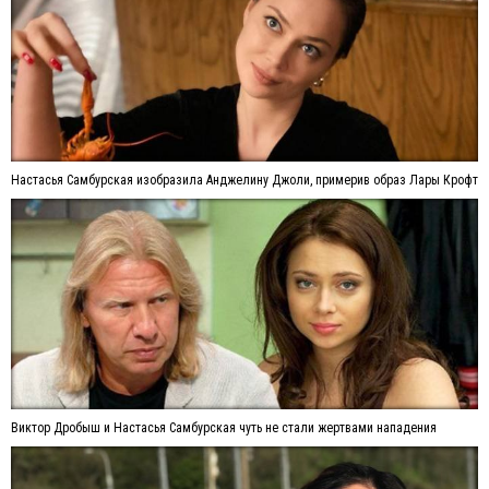
Настасья Самбурская изобразила Анджелину Джоли, примерив образ Лары Крофт
Виктор Дробыш и Настасья Самбурская чуть не стали жертвами нападения