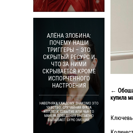
АЛЁНА ЗЛОБИНА:
ПОЧЕМУ НАШИ
ТРИГГЕРЫ – ЭТО
СКРЫТЫЙ РЕСУРС И
ЧТО ЗА НИМИ
СКРЫВАЕТСЯ КРОМЕ
ИСПОРЧЕННОГО
НАСТРОЕНИЯ
← Обошл
купила ма
НАВЕРНЯКА КАЖДОМУ ЗНАКОМО ЭТО
ЧУВСТВО: СЛУЧАЙНАЯ ФРАЗА
КОЛЛЕГИ, СОБЫТИЕ ИЛИ ЧЬЯ-ТО
МАНЕРА ПОВЕДЕНИЯ ВНЕЗАПНО
Ключевы
ВЫЗЫВАЮТ БУРЮ ЭМОЦИЙ.
Количест