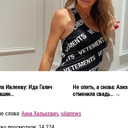
а Ивлееву: Ида Галич
Не опять, а снова: Азиз
шин...
отменила свадь... →
е слова:
Анна Хилькевич
,
julianews
во просмотров: 14 274