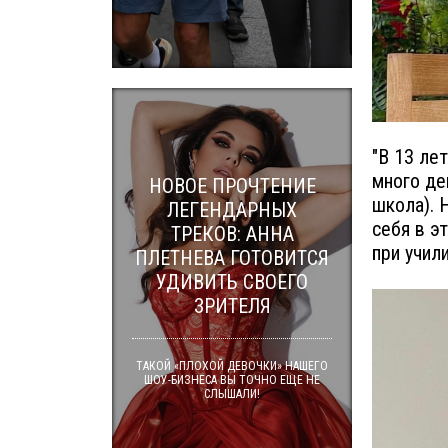
"В 13 ле
много де
НОВОЕ ПРОЧТЕНИЕ
школа). 
ЛЕГЕНДАРНЫХ
себя в э
ТРЕКОВ: АННА
при учил
ПЛЕТНЕВА ГОТОВИТСЯ
УДИВИТЬ СВОЕГО
ЗРИТЕЛЯ
ТАКОЙ «ПЛОХОЙ ДЕВОЧКИ» НАШЕГО
ШОУ-БИЗНЕСА ВЫ ТОЧНО ЕЩЕ НЕ
СЛЫШАЛИ!