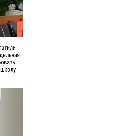
латили
одельная
бовать
 школу