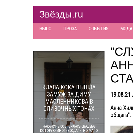
Звёзды.ru
НЬЮС
ПРОЗА
СОБЫТИЯ
МОДА
"СЛ
АН
СТА
КЛАВА КОКА ВЫШЛА
ЗАМУЖ ЗА ДИМУ
19.08.21 
МАСЛЕННИКОВА В
Анна Хил
СЛИВОЧНЫХ ТОНАХ
общага".
НАКАНУНЕ СОСТОЯЛАСЬ СВАДЬБА,
КОТОРУЮ МНОГИЕ ЖДАЛИ, НО МАЛО