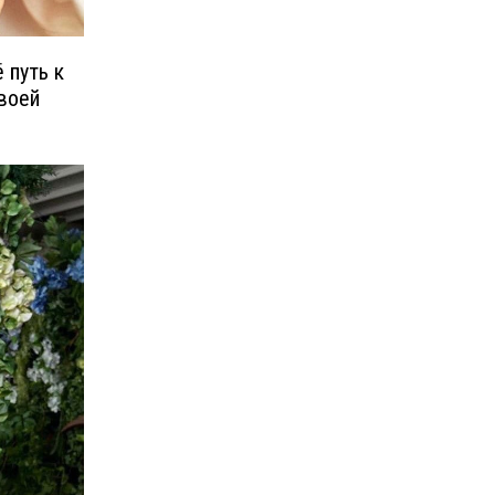
 путь к
своей