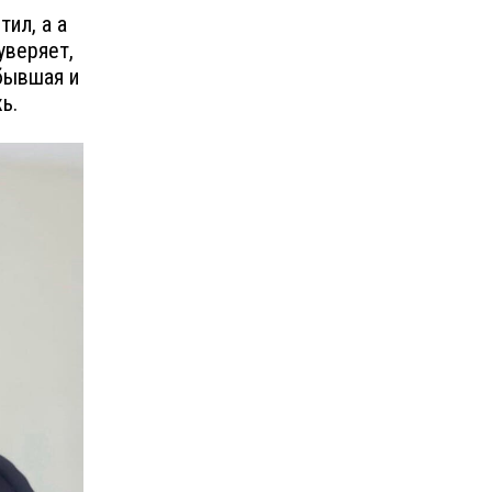
ил, а а
уверяет,
 бывшая и
ь.