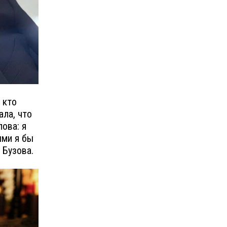
 кто
ала, что
ова: я
ыми я бы
 Бузова.