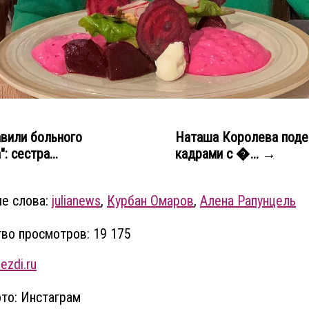
вили больного
Наташа Королева поде
: сестра...
кадрами с �... →
е слова:
julianews
,
Курбан Омаров
,
Алена Рапунцель
во просмотров: 19 175
ezdi.ru
то: Инстаграм