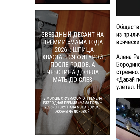
Обществе
из прили
ЗВЕЗДНЫЙ ДЕСАНТ НА
всячески
ПРЕМИИ «МАМА ГОДА
- 2026»: ШПИЦА
Алена Ра
ХВАСТАЕТСЯ ФИГУРОЙ
Бородино
ПОСЛЕ РОДОВ, А
стремно. 
ЧЕБОТИНА ДОВЕЛА
«Давай п
МАТЬ ДО СЛЕЗ
улетел. Н
В МОСКВЕ С РАЗМАХОМ ОТГРЕМЕЛА
ЕЖЕГОДНАЯ ПРЕМИЯ «МАМА ГОДА —
2026» ОТ ЖУРНАЛА MODA TOPICAL
ОКСАНЫ ФЁДОРОВОЙ.