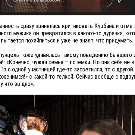
нность сразу принялась критиковать Курбана и отмет
чного мужика он превратился в какого-то дурачка, ко
 пытается похайпиться и уже не знает, что придумать.
пунцель тоже удивилась такому поведению бывшего с
й: «Конечно, чужая семья – потемки. Но она себя не 
То с одной участницей где-то засветился, то с другой.
оженимся!» с какой-то телкой. Сейчас вообще с подру
у что за дно».