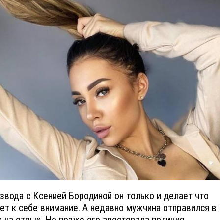
звода с Ксенией Бородиной он только и делает что
ет к себе внимание. А недавно мужчина отправился в
 на отдых. Но позже его арестовала полиция.