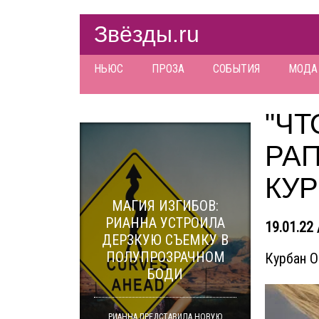
Звёзды.ru
НЬЮС
ПРОЗА
СОБЫТИЯ
МОДА
"ЧТ
РА
КУ
МАГИЯ ИЗГИБОВ:
РИАННА УСТРОИЛА
19.01.22 
ДЕРЗКУЮ СЪЕМКУ В
ПОЛУПРОЗРАЧНОМ
Курбан О
БОДИ
РИАННА ПРЕДСТАВИЛА НОВУЮ