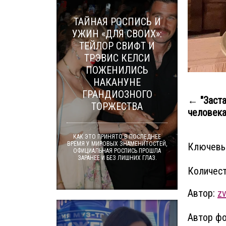
ТАЙНАЯ РОСПИСЬ И
УЖИН «ДЛЯ СВОИХ»:
ТЕЙЛОР СВИФТ И
ТРЭВИС КЕЛСИ
ПОЖЕНИЛИСЬ
НАКАНУНЕ
ГРАНДИОЗНОГО
← "Заста
ТОРЖЕСТВА
человека"
КАК ЭТО ПРИНЯТО В ПОСЛЕДНЕЕ
ВРЕМЯ У МИРОВЫХ ЗНАМЕНИТОСТЕЙ,
Ключевы
ОФИЦИАЛЬНАЯ РОСПИСЬ ПРОШЛА
ЗАРАНЕЕ И БЕЗ ЛИШНИХ ГЛАЗ.
Количест
Автор:
zv
Автор фо