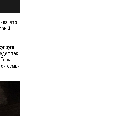
ила, что
торый
упруга
ведет так
 То на
гой семьи