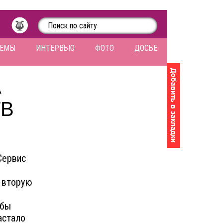
ЛЕМЫ
ИНТЕРВЬЮ
ФОТО
ДОСЬЕ
А
ТВ
Сервис
и
ю вторую
обы
астало