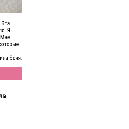
 Эта
ло. Я
 Мне
 которые
ила Боня.
л в