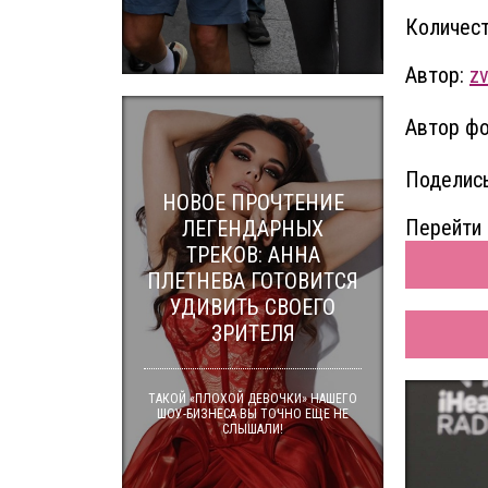
Количест
Автор:
zv
Автор фо
Поделись
НОВОЕ ПРОЧТЕНИЕ
Перейти 
ЛЕГЕНДАРНЫХ
ТРЕКОВ: АННА
ПЛЕТНЕВА ГОТОВИТСЯ
УДИВИТЬ СВОЕГО
ЗРИТЕЛЯ
ТАКОЙ «ПЛОХОЙ ДЕВОЧКИ» НАШЕГО
ШОУ-БИЗНЕСА ВЫ ТОЧНО ЕЩЕ НЕ
СЛЫШАЛИ!