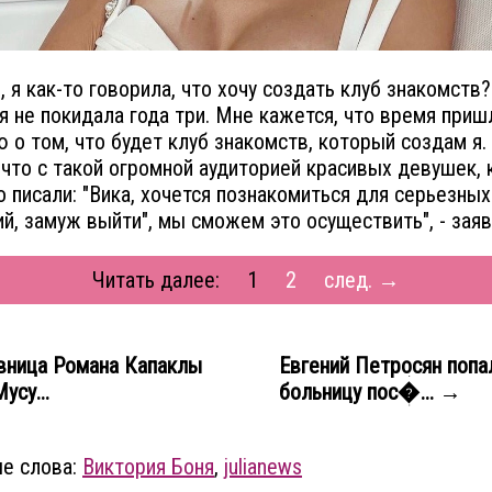
, я как-то говорила, что хочу создать клуб знакомств?
я не покидала года три. Мне кажется, что время приш
 о том, что будет клуб знакомств, который создам я.
 что с такой огромной аудиторией красивых девушек,
о писали: "Вика, хочется познакомиться для серьезных
й, замуж выйти", мы сможем это осуществить", - заяв
Читать далее:
1
2
след. →
ница Романа Капаклы
Евгений Петросян попа
усу...
больницу пос�... →
е слова:
Виктория Боня
,
julianews