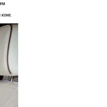
оем
 коне.