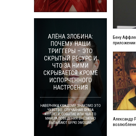
АЛЁНА ЗЛОБИНА:
Бену Аффлек
ПОЧЕМУ НАШИ
приложении
ТРИГГЕРЫ – ЭТО
СКРЫТЫЙ РЕСУРС И
ЧТО ЗА НИМИ
СКРЫВАЕТСЯ КРОМЕ
ИСПОРЧЕННОГО
НАСТРОЕНИЯ
НАВЕРНЯКА КАЖДОМУ ЗНАКОМО ЭТО
ЧУВСТВО: СЛУЧАЙНАЯ ФРАЗА
КОЛЛЕГИ, СОБЫТИЕ ИЛИ ЧЬЯ-ТО
МАНЕРА ПОВЕДЕНИЯ ВНЕЗАПНО
Александр 
ВЫЗЫВАЮТ БУРЮ ЭМОЦИЙ.
возлюбленно