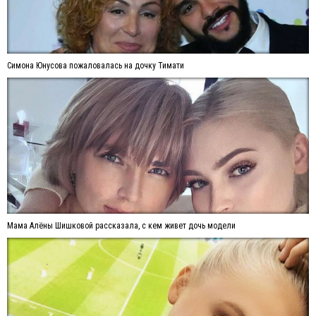
Симона Юнусова пожаловалась на дочку Тимати
Мама Алёны Шишковой рассказала, с кем живет дочь модели