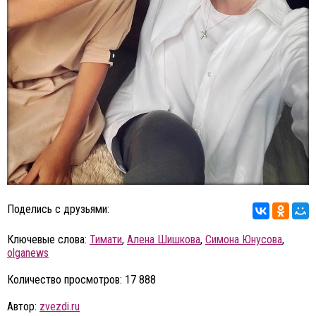
Поделись с друзьями:
Ключевые слова:
Тимати
,
Алена Шишкова
,
Симона Юнусова
,
olganews
Количество просмотров: 17 888
Автор:
zvezdi.ru