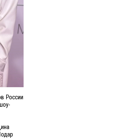
ов России
шоу-
Дина
Нодар