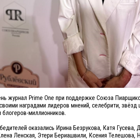
ень журнал Prime One при поддержке Союза Пиарщик
своими наградами лидеров мнений, селебрити, звёзд 
и блогеров-миллионников.
бедителей оказались Ирина Безрукова, Катя Гусева, 
Елена Ленская, Этери Бериашвили, Ксения Телешова, 