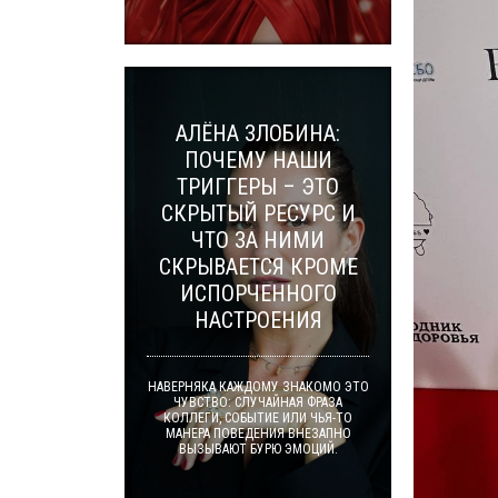
АЛЁНА ЗЛОБИНА:
ПОЧЕМУ НАШИ
ТРИГГЕРЫ – ЭТО
СКРЫТЫЙ РЕСУРС И
ЧТО ЗА НИМИ
СКРЫВАЕТСЯ КРОМЕ
ИСПОРЧЕННОГО
НАСТРОЕНИЯ
НАВЕРНЯКА КАЖДОМУ ЗНАКОМО ЭТО
ЧУВСТВО: СЛУЧАЙНАЯ ФРАЗА
КОЛЛЕГИ, СОБЫТИЕ ИЛИ ЧЬЯ-ТО
МАНЕРА ПОВЕДЕНИЯ ВНЕЗАПНО
ВЫЗЫВАЮТ БУРЮ ЭМОЦИЙ.