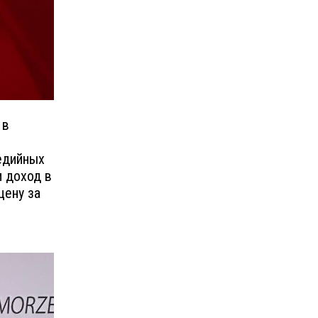
 в
едийных
и доход в
цену за