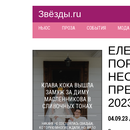
Звёзды.ru
НЬЮС
ПРОЗА
СОБЫТИЯ
МОДА
ЕЛ
ПО
НЕ
КЛАВА КОКА ВЫШЛА
ПР
ЗАМУЖ ЗА ДИМУ
МАСЛЕННИКОВА В
202
СЛИВОЧНЫХ ТОНАХ
04.09.23 
НАКАНУНЕ СОСТОЯЛАСЬ СВАДЬБА,
КОТОРУЮ МНОГИЕ ЖДАЛИ, НО МАЛО