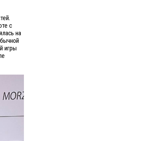
тей.
оте с
ялась на
обычной
й игры
ле