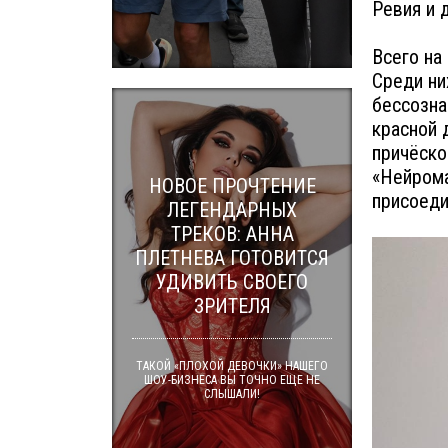
Ревия и 
Всего на
Среди ни
бессозна
красной
причёско
«Нейрома
НОВОЕ ПРОЧТЕНИЕ
присоеди
ЛЕГЕНДАРНЫХ
ТРЕКОВ: АННА
ПЛЕТНЕВА ГОТОВИТСЯ
УДИВИТЬ СВОЕГО
ЗРИТЕЛЯ
ТАКОЙ «ПЛОХОЙ ДЕВОЧКИ» НАШЕГО
ШОУ-БИЗНЕСА ВЫ ТОЧНО ЕЩЕ НЕ
СЛЫШАЛИ!