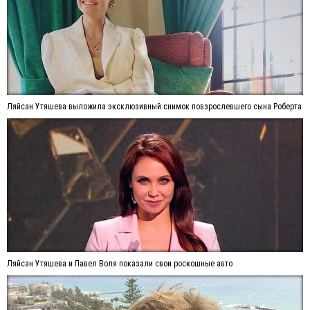
Ляйсан Утяшева выложила эксклюзивный снимок повзрослевшего сына Роберта
Ляйсан Утяшева и Павел Воля показали свои роскошные авто