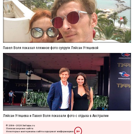
Павел Воля показал пляжное фото супруги Ляйсан Утяшевой
Ляйсан Утяшева и Павел Воля показали фото с отдыха в Австралии
© 2004—2026 Звёзды.ru
Полная версия сайта
Некоторые материалы сайта содержат информацию
18+