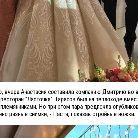
, вчера Анастасия составила компанию Дмитрию во 
 ресторан "Ласточка". Тарасов был на теплоходе вмес
 племянниками. Но при этом пара предпочла опублико
но разные снимки, - Настя, показав стройные ножки.