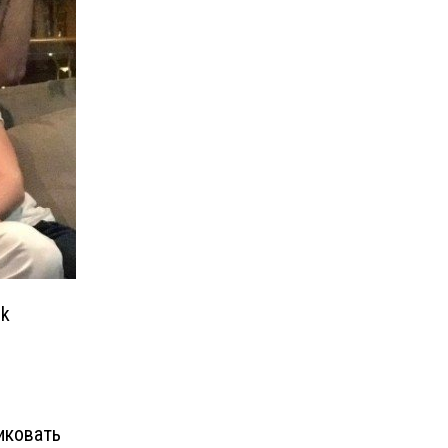
sk
иковать