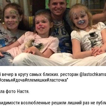
 вечер в кругу самых близких. ресторан @lastochkam
 #семья#доча#племяшки#ласточка"
ала фото Настя.
видимости возлюбленные решили лишний раз не публ