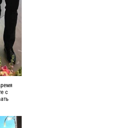
время
те с
вать