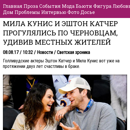
Главная
Проза
События
Мода
Бьюти
Фигура
Любов
Дом
Проблемы
Интервью
Фото
Досье
МИЛА КУНИС И ЭШТОН КАТЧЕР
ПРОГУЛЯЛИСЬ ПО ЧЕРНОВЦАМ,
УДИВИВ МЕСТНЫХ ЖИТЕЛЕЙ
08.08.17 / 10:32 /
Новости
/
Светская хроника
Голливудские актеры Эштон Катчер и Мила Кунис вот уже на
протяжении двух лет счастливы в браке.