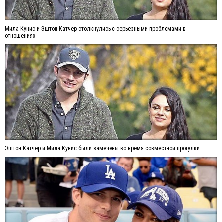
Мила Кунис и Эштон Катчер столкнулись с серьезными проблемами в
отношениях
Эштон Катчер и Мила Кунис были замечены во время совместной прогулки