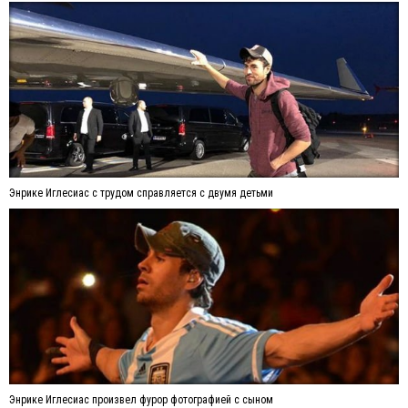
Энрике Иглесиас с трудом справляется с двумя детьми
Энрике Иглесиас произвел фурор фотографией с сыном