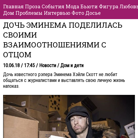
Главная
Проза
События
Мода
Бьюти
Фигура
Любов
Дом
Проблемы
Интервью
Фото
Досье
ДОЧЬ ЭМИНЕМА ПОДЕЛИЛАСЬ
СВОИМИ
ВЗАИМООТНОШЕНИЯМИ С
ОТЦОМ
10.06.18 / 17:45 /
Новости
/
Дом и дети
Дочь известного рэпера Эминема Хэйли Скотт не любит
общаться с журналистами и выставлять свою личную жизнь
напоказ.