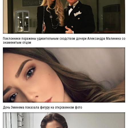
Поклонники поражены удивительным сходством дочери Александра Малинина со
знаменитым отцом
Дочь Эминема показала фигуру на откровенном фото