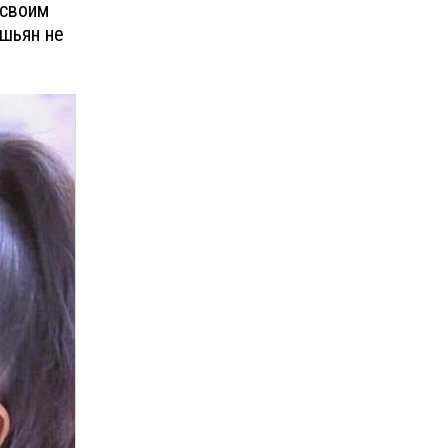
 своим
шьян не