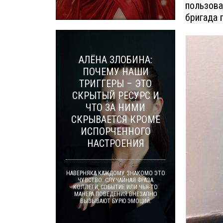
пользова
бригада 
АЛЁНА ЗЛОБИНА:
ПОЧЕМУ НАШИ
ТРИГГЕРЫ – ЭТО
СКРЫТЫЙ РЕСУРС И
ЧТО ЗА НИМИ
СКРЫВАЕТСЯ КРОМЕ
ИСПОРЧЕННОГО
НАСТРОЕНИЯ
НАВЕРНЯКА КАЖДОМУ ЗНАКОМО ЭТО
ЧУВСТВО: СЛУЧАЙНАЯ ФРАЗА
КОЛЛЕГИ, СОБЫТИЕ ИЛИ ЧЬЯ-ТО
МАНЕРА ПОВЕДЕНИЯ ВНЕЗАПНО
ВЫЗЫВАЮТ БУРЮ ЭМОЦИЙ.