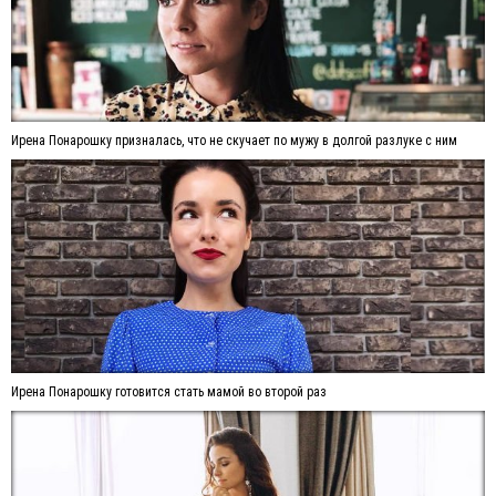
Ирена Понарошку призналась, что не скучает по мужу в долгой разлуке с ним
Ирена Понарошку готовится стать мамой во второй раз