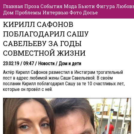
Главная
Проза
События
Мода
Бьюти
Фигура
Любов
Дом
Проблемы
Интервью
Фото
Досье
КИРИЛЛ САФОНОВ
ПОБЛАГОДАРИЛ САШУ
САВЕЛЬЕВУ ЗА ГОДЫ
СОВМЕСТНОЙ ЖИЗНИ
23.02.19 / 09:47 /
Новости
/
Дом и дети
Актёр Кирилл Сафонов разместил в Инстаграм трогательный
пост в адрес любимой жены Саши Савельевой. В своём
послании Кирилл поблагодарил Сашу за те 10 счастливых лет,
которые он провёл с ней.