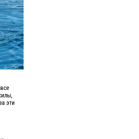
 все
силы,
за эти