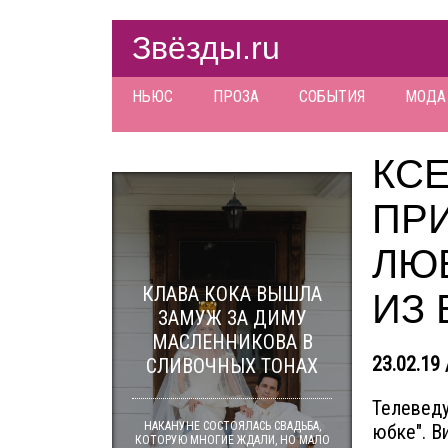
Звёзды.ru
НЬЮС
ПРОЗА
СОБЫТИЯ
МОДА
КС
ПР
ЛЮ
КЛАВА КОКА ВЫШЛА
ИЗ
ЗАМУЖ ЗА ДИМУ
МАСЛЕННИКОВА В
23.02.19 
СЛИВОЧНЫХ ТОНАХ
Телеведу
НАКАНУНЕ СОСТОЯЛАСЬ СВАДЬБА,
юбке". В
КОТОРУЮ МНОГИЕ ЖДАЛИ, НО МАЛО