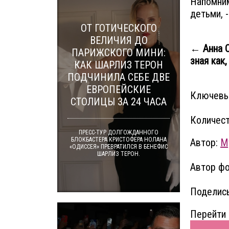
Напомним
детьми, 
ОТ ГОТИЧЕСКОГО
ВЕЛИЧИЯ ДО
← Анна С
ПАРИЖСКОГО МИНИ:
зная как, 
КАК ШАРЛИЗ ТЕРОН
ПОДЧИНИЛА СЕБЕ ДВЕ
ЕВРОПЕЙСКИЕ
Ключевы
СТОЛИЦЫ ЗА 24 ЧАСА
Количест
ПРЕСС-ТУР ДОЛГОЖДАННОГО
БЛОКБАСТЕРА КРИСТОФЕРА НОЛАНА
Автор:
M
«ОДИССЕЯ» ПРЕВРАТИЛСЯ В БЕНЕФИС
ШАРЛИЗ ТЕРОН.
Автор фо
Поделись
Перейти 