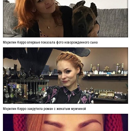
Мэрилин Керро впервые показала фото новорожденного сына
Мэрилин Керро закрутила роман с женатым мужчиной