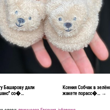
у Башарову дали
Ксения Собчак в зелён
шанс" со�...
жакете порасс�... →