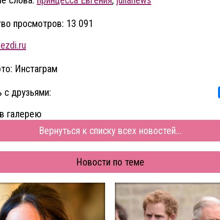
е слова:
принцесса Евгения
,
julianews
во просмотров: 13 091
ezdi.ru
то: Инстаграм
 с друзьями:
в галерею
Вернуться к списку всех новостей...
Новости по теме