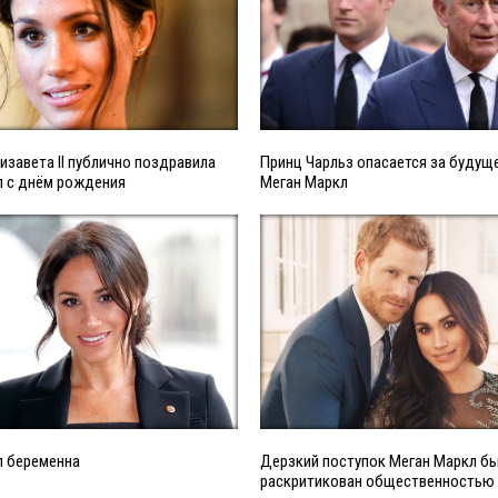
изавета II публично поздравила
Принц Чарльз опасается за будущ
л с днём рождения
Меган Маркл
л беременна
Дерзкий поступок Меган Маркл б
раскритикован общественностью