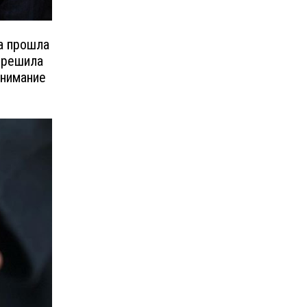
а прошла
 решила
внимание