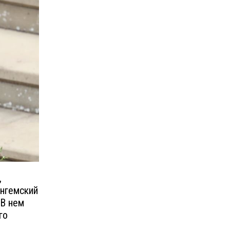
,
ингемский
 В нем
го