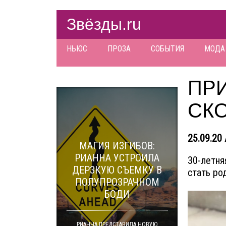
Звёзды.ru
НЬЮС
ПРОЗА
СОБЫТИЯ
МОДА
ПР
СК
25.09.20 
МАГИЯ ИЗГИБОВ:
РИАННА УСТРОИЛА
30-летня
ДЕРЗКУЮ СЪЕМКУ В
стать ро
ПОЛУПРОЗРАЧНОМ
БОДИ
РИАННА ПРЕДСТАВИЛА НОВУЮ