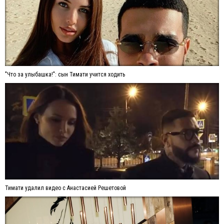
"Что за улыбашка!": сын Тимати учится ходить
Тимати удалил видео с Анастасией Решетовой