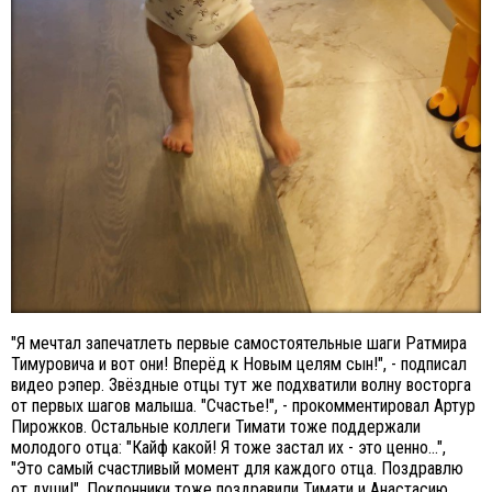
"Я мечтал запечатлеть первые самостоятельные шаги Ратмира
Тимуровича и вот они! Вперёд к Новым целям сын!", - подписал
видео рэпер. Звёздные отцы тут же подхватили волну восторга
от первых шагов малыша. "Счастье!", - прокомментировал Артур
Пирожков. Остальные коллеги Тимати тоже поддержали
молодого отца: "Кайф какой! Я тоже застал их - это ценно...",
"Это самый счастливый момент для каждого отца. Поздравлю
от души!". Поклонники тоже поздравили Тимати и Анастасию