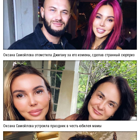
Оксана Самойлова отомстила Джигану за его измены, сделав странный сюрприз
Оксана Самойлова устроила праздник в честь юбилея мамы