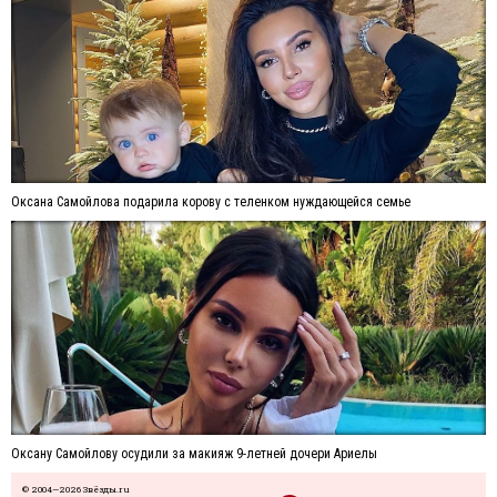
Оксана Самойлова подарила корову с теленком нуждающейся семье
Оксану Самойлову осудили за макияж 9-летней дочери Ариелы
© 2004—2026 Звёзды.ru