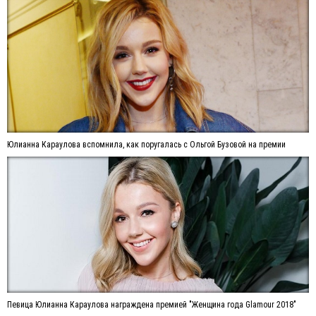
Юлианна Караулова вспомнила, как поругалась с Ольгой Бузовой на премии
Певица Юлианна Караулова награждена премией "Женщина года Glamour 2018"