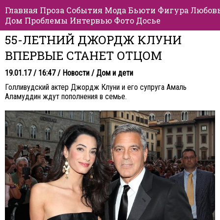
Главная
Проза
События
Мода
Бьюти
Фигура
Любов
Дом
Проблемы
Интервью
Фото
Досье
55-ЛЕТНИЙ ДЖОРДЖ КЛУНИ
ВПЕРВЫЕ СТАНЕТ ОТЦОМ
19.01.17 / 16:47 /
Новости
/
Дом и дети
Голливудский актер Джордж Клуни и его супруга Амаль
Аламуддин ждут пополнения в семье.