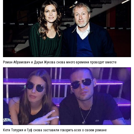
Роман Абрамович и Дарья Жукова снова много времени проводят вместе
Кети Топурия и Гуф снова заставили говорить всех о своем романе