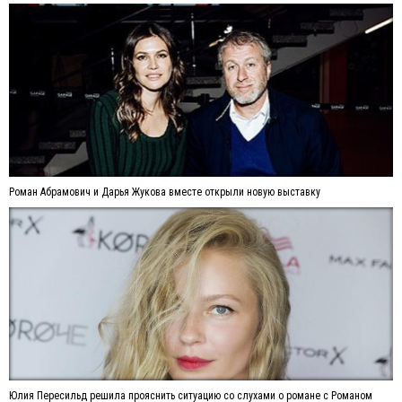
Роман Абрамович и Дарья Жукова вместе открыли новую выставку
Юлия Пересильд решила прояснить ситуацию со слухами о романе с Романом