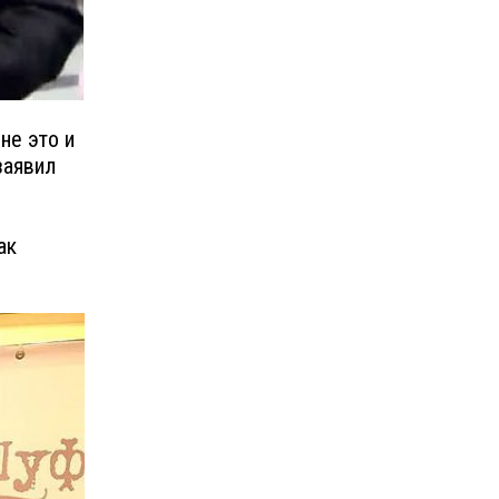
не это и
заявил
ак