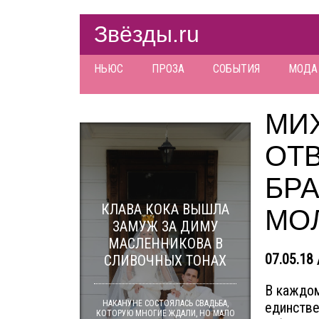
Звёзды.ru
НЬЮС
ПРОЗА
СОБЫТИЯ
МОДА
МИ
ОТВ
БР
КЛАВА КОКА ВЫШЛА
МО
ЗАМУЖ ЗА ДИМУ
МАСЛЕННИКОВА В
07.05.18 
СЛИВОЧНЫХ ТОНАХ
В каждом
НАКАНУНЕ СОСТОЯЛАСЬ СВАДЬБА,
единстве
КОТОРУЮ МНОГИЕ ЖДАЛИ, НО МАЛО