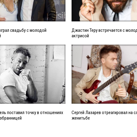
ыграл свадьбу с молодой
Джастин Теру встречается с моло
й
актрисой
ель поставил точку в отношениях
Сергей Лазарев отреагировал на с
избранницей
женитьбе