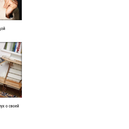
дой
лух о своей