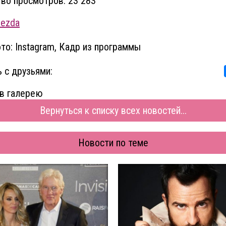
во просмотров: 23 283
vezda
то: Instagram, Кадр из программы
 с друзьями:
в галерею
Вернуться к списку всех новостей...
Новости по теме