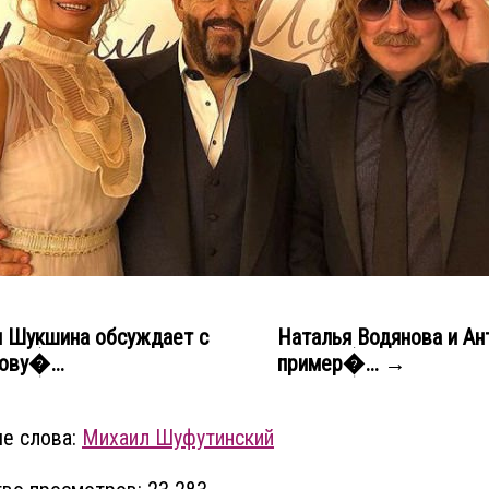
 Шукшина обсуждает с
Наталья Водянова и Ан
ову�...
пример�... →
е слова:
Михаил Шуфутинский