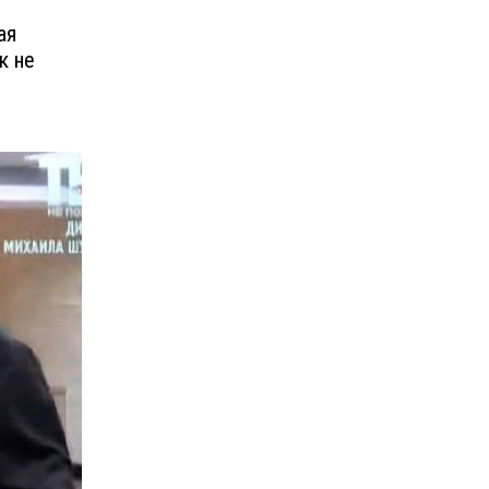
ая
к не