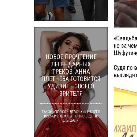
«Свадьба
не за че
Шуфутинс
НОВОЕ ПРОЧТЕНИЕ
ЛЕГЕНДАРНЫХ
Судя по 
ТРЕКОВ: АННА
выглядят
ПЛЕТНЕВА ГОТОВИТСЯ
УДИВИТЬ СВОЕГО
ЗРИТЕЛЯ
ТАКОЙ «ПЛОХОЙ ДЕВОЧКИ» НАШЕГО
ШОУ-БИЗНЕСА ВЫ ТОЧНО ЕЩЕ НЕ
СЛЫШАЛИ!