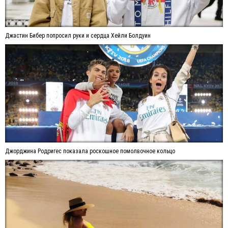
Джастин Бибер попросил руки и сердца Хейли Болдуин
Джорджина Родригес показала роскошное помолвочное кольцо