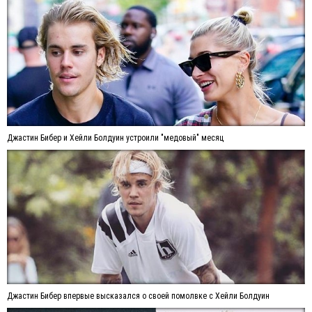
Джастин Бибер и Хейли Болдуин устроили "медовый" месяц
Джастин Бибер впервые высказался о своей помолвке с Хейли Болдуин