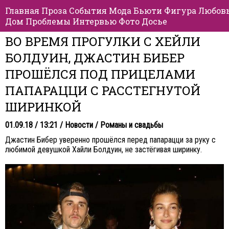
Главная
Проза
События
Мода
Бьюти
Фигура
Любов
Дом
Проблемы
Интервью
Фото
Досье
ВО ВРЕМЯ ПРОГУЛКИ С ХЕЙЛИ
БОЛДУИН, ДЖАСТИН БИБЕР
ПРОШЁЛСЯ ПОД ПРИЦЕЛАМИ
ПАПАРАЦЦИ С РАССТЕГНУТОЙ
ШИРИНКОЙ
01.09.18 / 13:21 /
Новости
/
Романы и свадьбы
Джастин Бибер уверенно прошёлся перед папарацци за руку с
любимой девушкой Хайли Болдуин, не застёгивая ширинку.