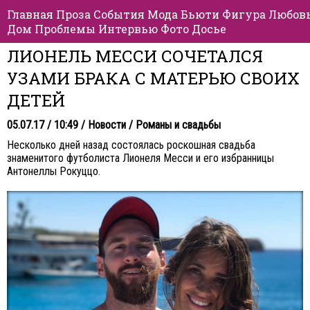
Главная
Проза
События
Мода
Бьюти
Фигура
Любов
Дом
Проблемы
Интервью
Фото
Досье
ЛИОНЕЛЬ МЕССИ СОЧЕТАЛСЯ
УЗАМИ БРАКА С МАТЕРЬЮ СВОИХ
ДЕТЕЙ
05.07.17 / 10:49 /
Новости
/
Романы и свадьбы
Несколько дней назад состоялась роскошная свадьба
знаменитого футболиста Лионеля Месси и его избранницы
Антонеллы Рокуццо.