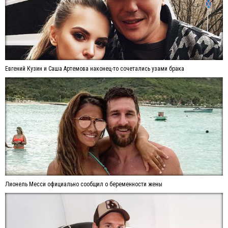
Евгений Кузин и Саша Артемова наконец-то сочетались узами брака
Лионель Месси официально сообщил о беременности жены