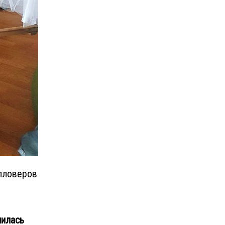
олловеров
лилась