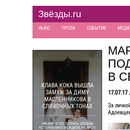
Звёзды.ru
НЬЮС
ПРОЗА
СОБЫТИЯ
МОДА
МА
ПО
В 
КЛАВА КОКА ВЫШЛА
ЗАМУЖ ЗА ДИМУ
17.07.17 
МАСЛЕННИКОВА В
За лично
СЛИВОЧНЫХ ТОНАХ
Адоевцев
НАКАНУНЕ СОСТОЯЛАСЬ СВАДЬБА,
КОТОРУЮ МНОГИЕ ЖДАЛИ, НО МАЛО