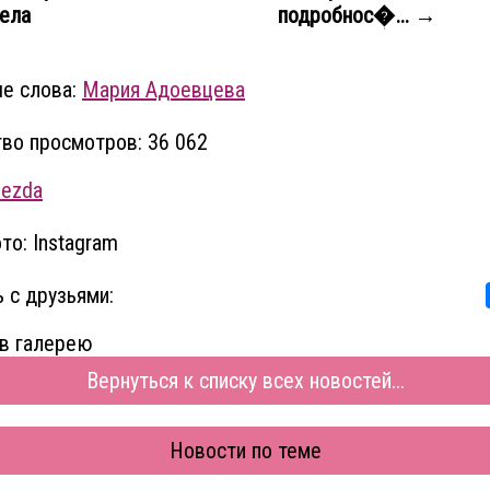
ела
подробнос�... →
е слова:
Мария Адоевцева
во просмотров: 36 062
vezda
то: Instagram
 с друзьями:
в галерею
Вернуться к списку всех новостей...
Новости по теме