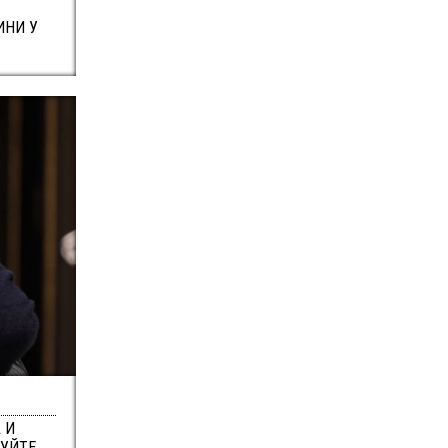
ИНИ У
 И
ВУЙТЕ