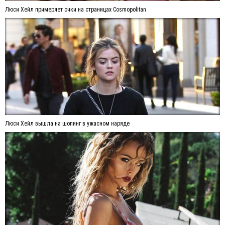
Люси Хейл примеряет очки на страницах Cosmopolitan
Люси Хейл вышла на шопинг в ужасном наряде