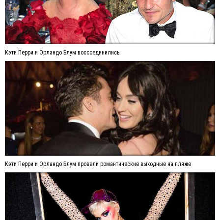
Кэти Перри и Орландо Блум воссоединились
Кэти Перри и Орландо Блум провели романтические выходные на пляже