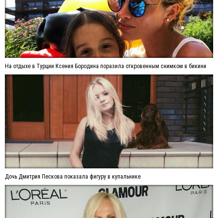
На отдыхе в Турции Ксения Бородина поразила откровенным снимком в бикини
Дочь Дмитрия Пескова показала фигуру в купальнике