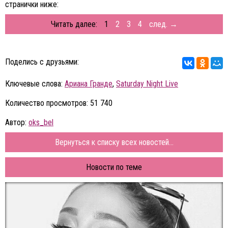
странички ниже:
Читать далее:
1
2
3
4
след. →
Поделись с друзьями:
Ключевые слова:
Ариана Гранде
,
Saturday Night Live
Количество просмотров: 51 740
Автор:
oks_bel
Вернуться к списку всех новостей...
Новости по теме