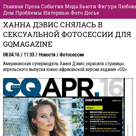
Главная
Проза
События
Мода
Бьюти
Фигура
Любов
Дом
Проблемы
Интервью
Фото
Досье
ХАННА ДЭВИС СНЯЛАСЬ В
СЕКСУАЛЬНОЙ ФОТОСЕССИИ ДЛЯ
GQMAGAZINE
08.04.16 / 11:33 /
Новости
/
Фотосессии
Американская супермодель Ханна Дэвис украсила страницы
апрельского выпуска южно-африканской версии издания «GQ».