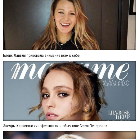
Блейк Лайвли приковала внимание всех к себе
Звезды Каннского кинофестиваля в объективе Бенуа Певерелли