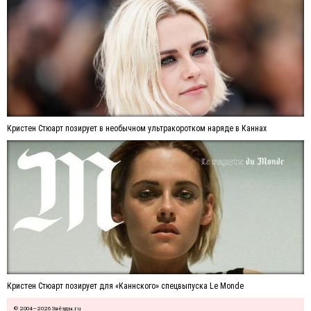
Кристен Стюарт позирует в необычном ультракоротком наряде в Каннах
Кристен Стюарт позирует для «Каннского» спецвыпуска Le Monde
© 2004—2026 Звёзды.ru