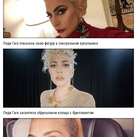
Леди Гага показала свою фигуру в сексуальном купальнике
Леди Гага засветила обручальное кольцо с бриллиантом