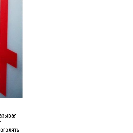
казывая
т
 оголять