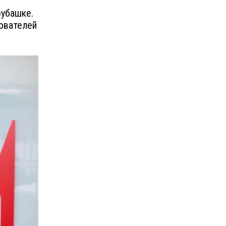
рубашке.
зователей