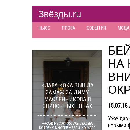
Звёзды.ru
НЬЮС
ПРОЗА
СОБЫТИЯ
МОДА
БЕ
НА 
ВН
КЛАВА КОКА ВЫШЛА
ОК
ЗАМУЖ ЗА ДИМУ
МАСЛЕННИКОВА В
15.07.18 
СЛИВОЧНЫХ ТОНАХ
Уже давн
НАКАНУНЕ СОСТОЯЛАСЬ СВАДЬБА,
новыми ф
КОТОРУЮ МНОГИЕ ЖДАЛИ, НО МАЛО