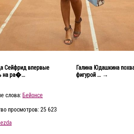
а Сейфрид впервые
Галина Юдашкина похв
 на ра�...
фигурой ... →
е слова:
Бейонсе
во просмотров: 25 623
vezda